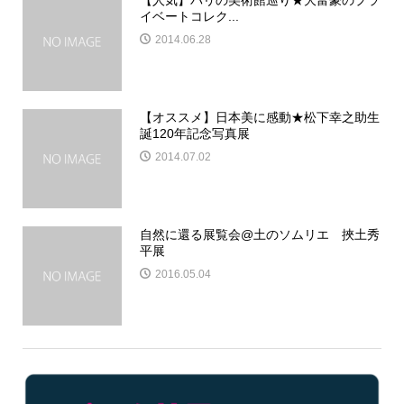
【人気】パリの美術館巡り★大富豪のプラ
イベートコレク...
2014.06.28
【オススメ】日本美に感動★松下幸之助生
誕120年記念写真展
2014.07.02
自然に還る展覧会@土のソムリエ 挾土秀
平展
2016.05.04