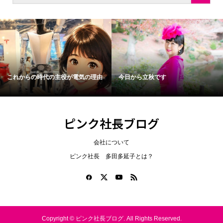
から立秋です
一人が一人に。平和を創る。
平和
ピンク社長ブログ
会社について
ピンク社長 多田多延子とは？
Copyright ©
ピンク社長ブログ. All Rights Reserved.