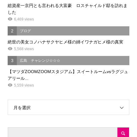
総資産一京円とも言われる大富豪 ロスチャイルド邸を訪れま
した
6,469 views
2
ブログ
絶世の美女コノハナサクヤヒメ様の姉イワナガヒメ様の真実
5,568 views
3
広島 チャレンジ☆☆☆
【マツダZOOMZOOMスタジアム】スイートルームvsラグジュ
アリール...
5,559 views
月を選択