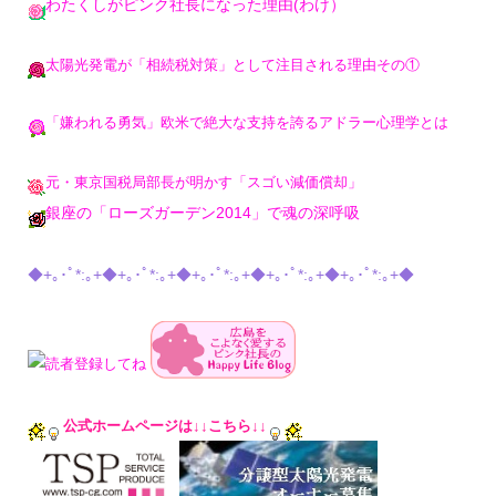
わたくしがピンク社長になった理由(わけ）
太陽光発電が「相続税対策」として注目される理由その①
「嫌われる勇気」欧米で絶大な支持を誇るアドラー心理学とは
元・東京国税局部長が明かす「スゴい減価償却」
銀座の「ローズガーデン2014」で魂の深呼吸
◆+｡･ﾟ*:｡+◆+｡･ﾟ*:｡+◆+｡･ﾟ*:｡+◆+｡･ﾟ*:｡+◆+｡･ﾟ*:｡+◆
公式ホームページは↓↓こちら↓↓