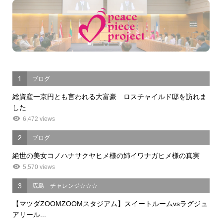
1
ブログ
総資産一京円とも言われる大富豪 ロスチャイルド邸を訪れま
した
6,472 views
2
ブログ
絶世の美女コノハナサクヤヒメ様の姉イワナガヒメ様の真実
5,570 views
3
広島 チャレンジ☆☆☆
【マツダZOOMZOOMスタジアム】スイートルームvsラグジュ
アリール...