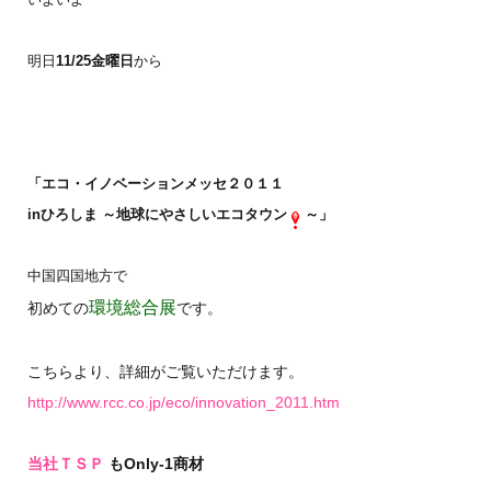
明日
11/25金曜日
から
「エコ・イノベーションメッセ２０１１
inひろしま ～地球にやさしいエコタウン
～」
中国四国地方で
環境総合展
初めての
です。
こちらより、詳細がご覧いただけます。
http://www.rcc.co.jp/eco/innovation_2011.htm
当社ＴＳＰ
もOnly-1商材