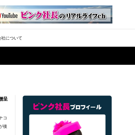
会社について
贈呈
ナコ
が後