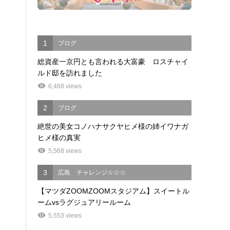
1
ブログ
総資産一京円とも言われる大富豪 ロスチャイ
ルド邸を訪れました
6,468 views
2
ブログ
絶世の美女コノハナサクヤヒメ様の姉イワナガ
ヒメ様の真実
5,568 views
3
広島 チャレンジ☆☆☆
【マツダZOOMZOOMスタジアム】スイートル
ームvsラグジュアリールーム
5,553 views