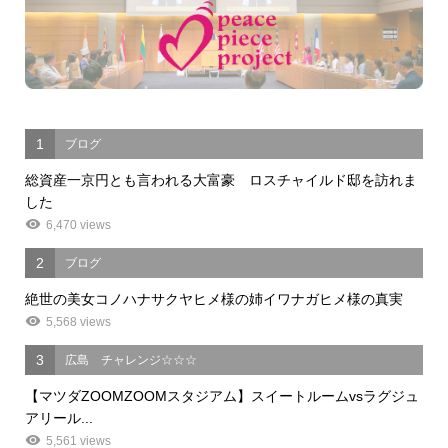
1
ブログ
総資産一京円とも言われる大富豪 ロスチャイルド邸を訪れま
した
6,470 views
2
ブログ
絶世の美女コノハナサクヤヒメ様の姉イワナガヒメ様の真実
5,568 views
3
広島 チャレンジ☆☆☆
【マツダZOOMZOOMスタジアム】スイートルームvsラグジュ
アリール...
5,561 views