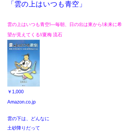
「雲の上は
いつも青空」
雲の上はいつも青空!―毎朝、日の出は東から!未来に希
望が見えてくる!/夏梅 流石
￥1,000
Amazon.co.jp
雲の下は、どんなに
土砂降りだって