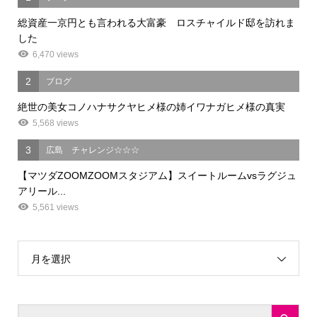
総資産一京円とも言われる大富豪 ロスチャイルド邸を訪れま
した
6,470 views
2
ブログ
絶世の美女コノハナサクヤヒメ様の姉イワナガヒメ様の真実
5,568 views
3
広島 チャレンジ☆☆☆
【マツダZOOMZOOMスタジアム】スイートルームvsラグジュ
アリール...
5,561 views
月を選択