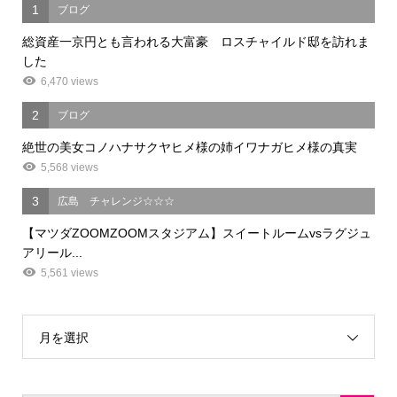
1
ブログ
総資産一京円とも言われる大富豪 ロスチャイルド邸を訪れま
した
6,470 views
2
ブログ
絶世の美女コノハナサクヤヒメ様の姉イワナガヒメ様の真実
5,568 views
3
広島 チャレンジ☆☆☆
【マツダZOOMZOOMスタジアム】スイートルームvsラグジュ
アリール...
5,561 views
月を選択