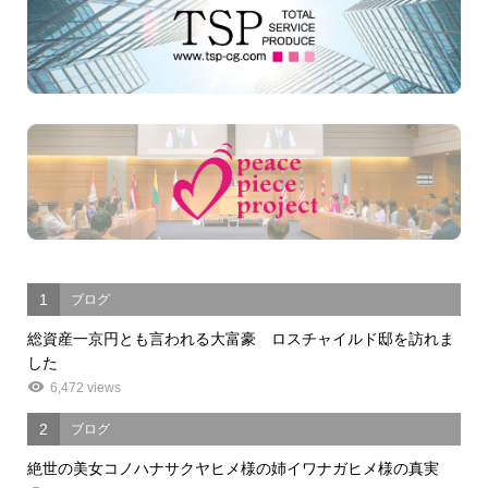
1
ブログ
総資産一京円とも言われる大富豪 ロスチャイルド邸を訪れま
した
6,472 views
2
ブログ
絶世の美女コノハナサクヤヒメ様の姉イワナガヒメ様の真実