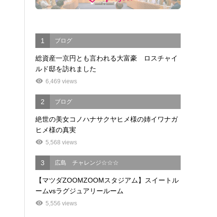
1
ブログ
総資産一京円とも言われる大富豪 ロスチャイ
ルド邸を訪れました
6,469 views
2
ブログ
絶世の美女コノハナサクヤヒメ様の姉イワナガ
ヒメ様の真実
5,568 views
3
広島 チャレンジ☆☆☆
【マツダZOOMZOOMスタジアム】スイートル
ームvsラグジュアリールーム
5,556 views