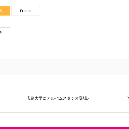
S
note
te
広島大学にアルバムスタジオ登場♪