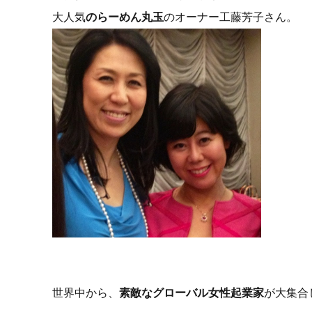
大人気
のらーめん丸玉
のオーナー工藤芳子さん。
世界中から、
素敵なグローバル女性起業家
が大集合