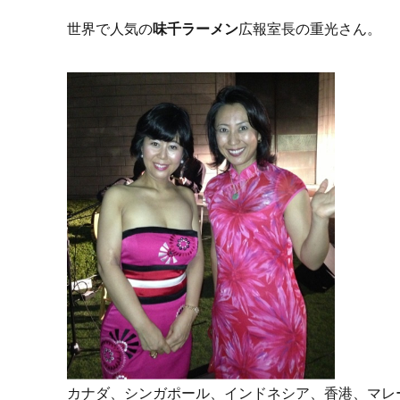
世界で人気の
味千ラーメン
広報室長の重光さん。
カナダ、シンガポール、インドネシア、香港、マレ