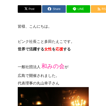
Post
Share
LINE
RS
皆様、こんにちは。
ピンク社長こと多田たえこです。
世界で活躍する
女性
を
応援
する
和みの会
一般社団法人
が
広島で開催されました。
代表理事の丸山幸子さん