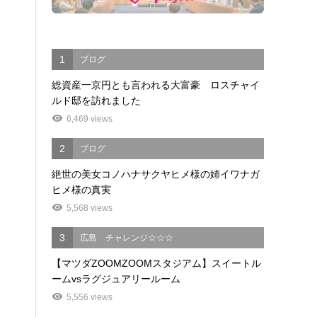
1
ブログ
総資産一京円とも言われる大富豪 ロスチャイ
ルド邸を訪れました
6,469 views
2
ブログ
絶世の美女コノハナサクヤヒメ様の姉イワナガ
ヒメ様の真実
5,568 views
3
広島 チャレンジ☆☆☆
【マツダZOOMZOOMスタジアム】スイートル
ームvsラグジュアリールーム
5,556 views