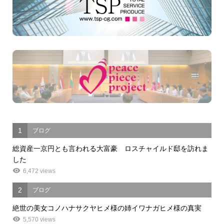
1
ブログ
総資産一京円とも言われる大富豪 ロスチャイルド邸を訪れま
した
6,472 views
2
ブログ
絶世の美女コノハナサクヤヒメ様の姉イワナガヒメ様の真実
5,570 views