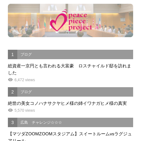
1
ブログ
総資産一京円とも言われる大富豪 ロスチャイルド邸を訪れま
した
6,472 views
2
ブログ
絶世の美女コノハナサクヤヒメ様の姉イワナガヒメ様の真実
5,570 views
3
広島 チャレンジ☆☆☆
【マツダZOOMZOOMスタジアム】スイートルームvsラグジュ
アリール...