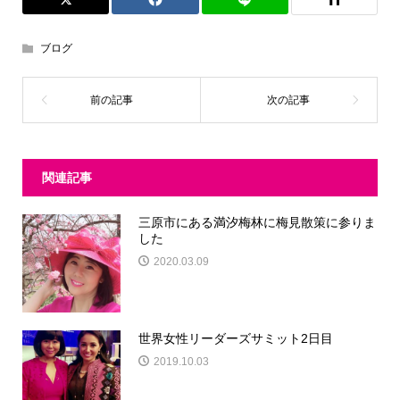
ブログ
関連記事
三原市にある満汐梅林に梅見散策に参りま
した
2020.03.09
世界女性リーダーズサミット2日目
2019.10.03