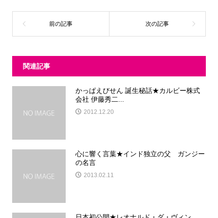
関連記事
かっぱえびせん 誕生秘話★カルビー株式
会社 伊藤秀二...
2012.12.20
心に響く言葉★インド独立の父 ガンジー
の名言
2013.02.11
日本初公開★レオナルド・ダ・ヴィン