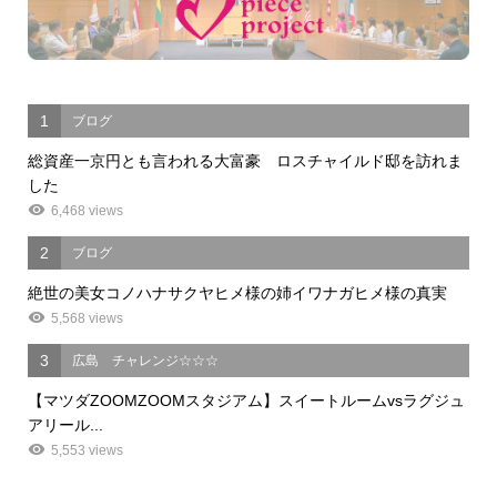
1
ブログ
総資産一京円とも言われる大富豪 ロスチャイルド邸を訪れま
した
6,468 views
2
ブログ
絶世の美女コノハナサクヤヒメ様の姉イワナガヒメ様の真実
5,568 views
3
広島 チャレンジ☆☆☆
【マツダZOOMZOOMスタジアム】スイートルームvsラグジュ
アリール...
5,553 views