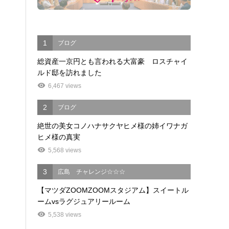
1
ブログ
総資産一京円とも言われる大富豪 ロスチャイ
ルド邸を訪れました
6,467 views
2
ブログ
絶世の美女コノハナサクヤヒメ様の姉イワナガ
ヒメ様の真実
5,568 views
3
広島 チャレンジ☆☆☆
【マツダZOOMZOOMスタジアム】スイートル
ームvsラグジュアリールーム
5,538 views