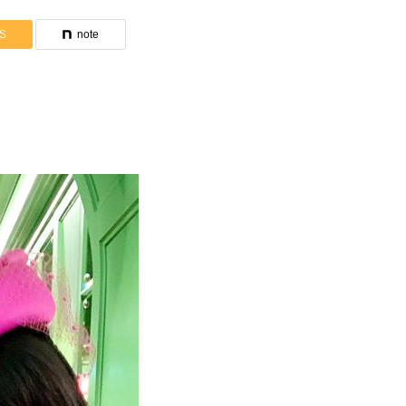
S
note