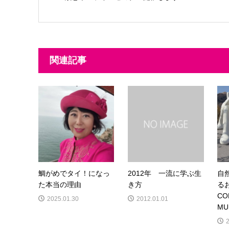
関連記事
鯛がめでタイ！になっ
2012年 一流に学ぶ生
自
た本当の理由
き方
る
CO
2025.01.30
2012.01.01
MU