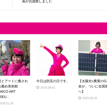
画が完成致しました
然とアートに癒され
今日は防災の日です。
【太陽光×農業のG
お薦め美術館
命が、ついに全国
2025.09.01
MICO ART
へ】
SEU...
2025.06.25
2026.01.29