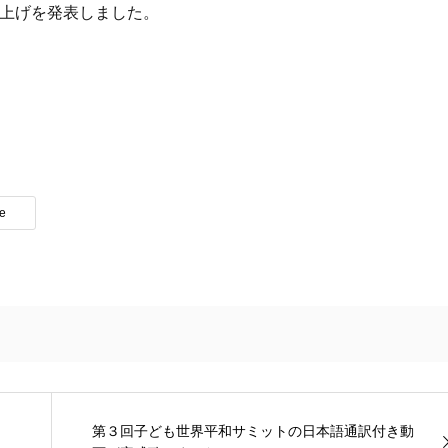
き上げを発表しました。
te
第３回子ども世界平和サミットの日本語通訳付き動