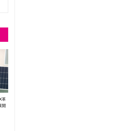
X革
展開