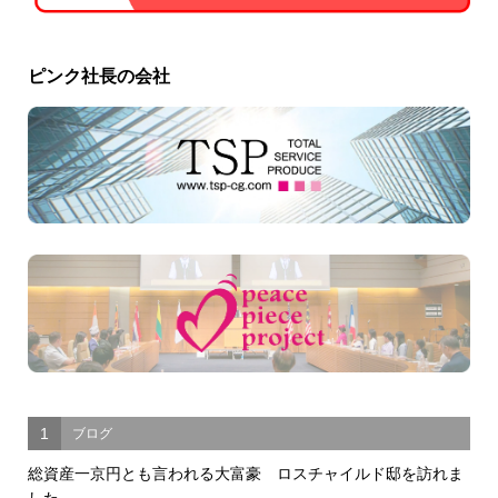
ピンク社長の会社
1
ブログ
総資産一京円とも言われる大富豪 ロスチャイルド邸を訪れま
した