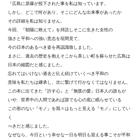
『広島に原爆が投下された事を私は知っています。
しかし、どこで何があり、そこにどんな出来事があったか
その詳細を私は知りません。
今回、『朝陽に映えて』を拝読しそこに生きた女性の
強さと平和への強い意志を垣間見て、
今の日本のあるべき姿を再認識致しました。
まさに、過去の歴史を抱えそこから美しい町を蘇らせた広島は
日本の縮図だと感じました。
忘れてはいけない過去と伝え続けていくべき平和の
意味を私たちは継承し、次に繋げて行かなくてはなりません。
この本に出てきた『許す心』と『無償の愛』日本人の誰もが
いや、世界中の人間であれば誰でも心の底に眠らせている
この形のない『モノ』を我々はもっと見える『モノ』にしてい
く
べきだと感じました。
なぜなら、今日という幸せな一日を明日も迎える事こそが平和