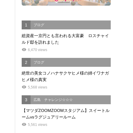
1
ブログ
総資産一京円とも言われる大富豪 ロスチャイ
ルド邸を訪れました
6,470 views
2
ブログ
絶世の美女コノハナサクヤヒメ様の姉イワナガ
ヒメ様の真実
5,568 views
3
広島 チャレンジ☆☆☆
【マツダZOOMZOOMスタジアム】スイートル
ームvsラグジュアリールーム
5,561 views