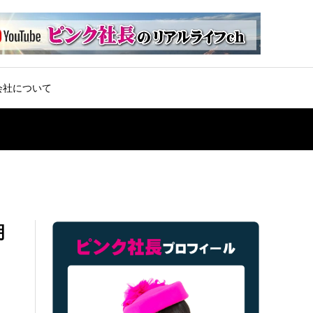
会社について
明