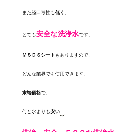
また経口毒性も
低く
、
安全な洗浄水
とても
です。
ＭＳＤＳシート
もありますので、
どんな業界でも使用できます。
末端価格
で、
何と水よりも
安い