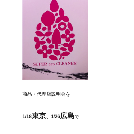
商品・代理店説明会を
東京
広島
1/18
、1/26
で