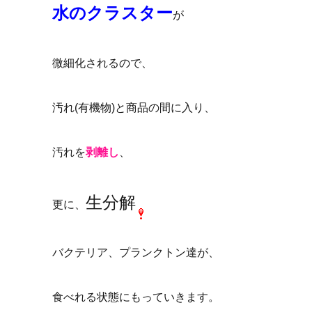
水のクラスター
が
微細化されるので、
汚れ(有機物)と商品の間に入り、
汚れを
剥離し
、
生分解
更に、
バクテリア、プランクトン達が、
食べれる状態にもっていきます。