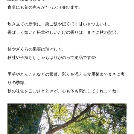
食卓にも旬の恵みがたっぷり並びます。
炊き立ての新米に、栗ご飯やほくほく甘いさつまいも。
香ばしく焼いた松茸やしいたけの香りは、まさに秋の贅沢。
柿やざくろの果実は瑞々しく、
秋鮭や子持ちししゃもは脂がのって絶品です🐟
里芋やれんこんなどの根菜、彩りを添える食用菊までまさに実
りの季節。
秋の味覚を囲むひとときが、心も体も満たしてくれますね✨