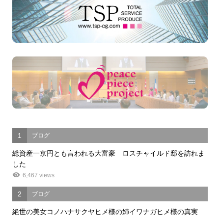
1
ブログ
総資産一京円とも言われる大富豪 ロスチャイルド邸を訪れま
した
6,467 views
2
ブログ
絶世の美女コノハナサクヤヒメ様の姉イワナガヒメ様の真実