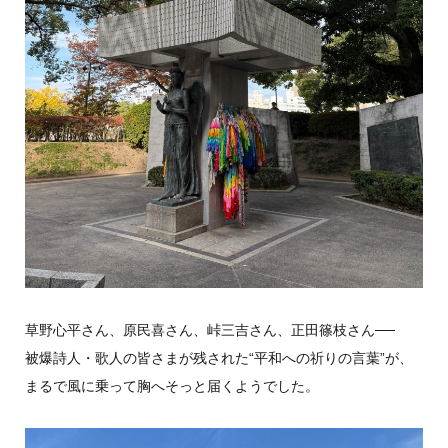
草野心平さん、原民喜さん、峠三吉さん、正田篠枝さん──
被爆詩人・歌人の皆さまが残された“平和への祈りの言葉”が、
まるで風に乗って胸へそっと届くようでした。